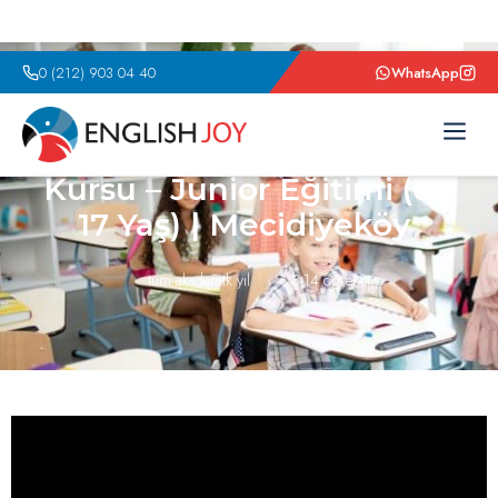
0 (212) 903 04 40
WhatsApp
Çocuklar İçin İngilizce
Kursu – Junior Eğitimi (6-
17 Yaş) | Mecidiyeköy
tüm akademik yıl
8-14 öğrenci