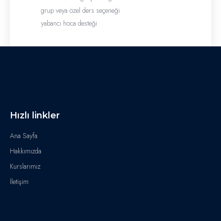
grup veya özel ders seçeneği
yabancı hoca desteği
Hızlı linkler
Ana Sayfa
Hakkımızda
Kurslarımız
İletişim
...