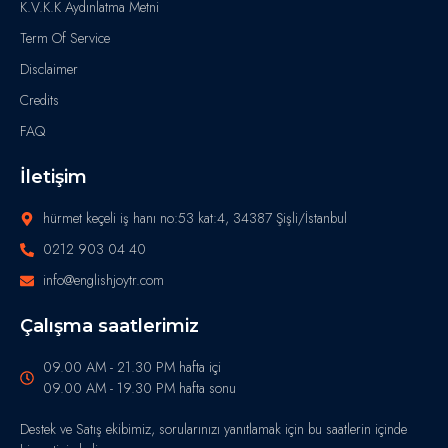
K.V.K.K Aydınlatma Metni
Term Of Service
Disclaimer
Credits
FAQ
İletişim
hürmet keçeli iş hanı no:53 kat:4, 34387 Şişli/İstanbul
0212 903 04 40
info@englishjoytr.com
Çalışma saatlerimiz
09.00 AM - 21.30 PM hafta içi
09.00 AM - 19.30 PM hafta sonu
Destek ve Satış ekibimiz, sorularınızı yanıtlamak için bu saatlerin içinde