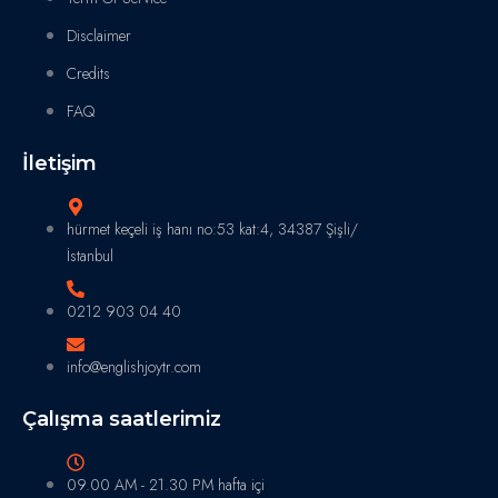
Disclaimer
Credits
FAQ
İletişim
hürmet keçeli iş hanı no:53 kat:4, 34387 Şişli/
İstanbul
0212 903 04 40
info@englishjoytr.com
Çalışma saatlerimiz
09.00 AM - 21.30 PM hafta içi