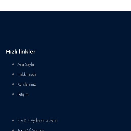
Hızlı linkler
Ana Sayfa
Hakkımızda
Kurslarımız
İletişim
...
K.V.K.K Aydınlatma Metni
Term Of Service